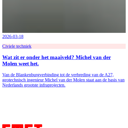
2026-03-18
Civiele techniek
Wat zit er onder het maaiveld? Michel van der
Molen weet het.
Van de Blankenburgverbinding tot de verbreding van de A27,
geotechnisch ingenieur Michel van der Molen staat aan de basis van
Nederlands grootste infraprojecten.