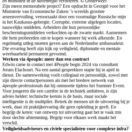
en mobiliteit in de havenregio verbeteren
.
©
Oosterweel
Zijn meest memorabele project? Een opdracht in Georgië voor het
Ministerie van Economische Zaken: 's werelds grootste
arseenvervuiling, veroorzaakt door een voormalige Russische mijn
in het Kaukasus-gebergte. Corruptie, extreme afgelegen locaties,
nauwelijks middelen. Arbeiders die hun persoonlijke
beschermingsmiddelen verkochten op de zwarte markt. Aannemers
die hem probeerden om te kopen wanneer hij werk afkeurde. En
regelmatig uitleg moeten geven aan de Nederlandse ambassadeur.
Die ervaring heeft zijn kijk op veiligheid, diplomatie en mentale
weerbaarheid permanent gevormd.
Werken via 4people: meer dan een contract
Edwin came in contact met 4People begin 2024 via consultant
Joram Elachouri. Na een aantal gesprekken stapte hij in april in
dienst. De samenwerking voelt collegiaal en persoonlijk, zowel met
zijn directe contactpersonen als met het bredere netwerk van
4people-professionals dat hij ontmoette tijdens het Summer Event.
Voor jongeren die een carrière in de techniek ambiëren, is zijn
advies helder: technische kennis is de basis, maar sociale
intelligentie is de multiplier. Betrek de mensen uit de uitvoering bij je
werk, daar zit praktijkervaring die geen opleiding je geeft. En
begrijp de keten: van ontwerp tot uitvoering gaat het te vaak mis
door slechte afstemming. Begrip voor elkaars werk maakt het
verschil.
Veiligheidsadviseurs en civiele specialisten voor complexe infra?