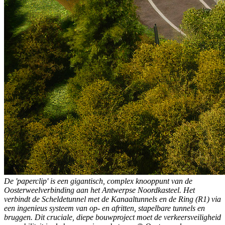
De 'paperclip' is een gigantisch, complex knooppunt van de
Oosterweelverbinding aan het Antwerpse Noordkasteel. Het
verbindt de Scheldetunnel met de Kanaaltunnels en de Ring (R1) via
een ingenieus systeem van op- en afritten, stapelbare tunnels en
bruggen. Dit cruciale, diepe bouwproject moet de verkeersveiligheid