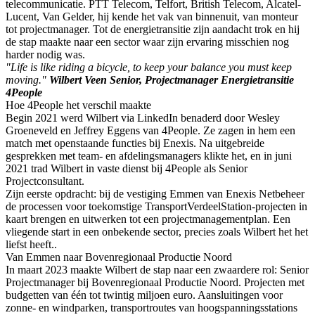
telecommunicatie. PTT Telecom, Telfort, British Telecom, Alcatel-
Lucent, Van Gelder, hij kende het vak van binnenuit, van monteur
tot projectmanager. Tot de energietransitie zijn aandacht trok en hij
de stap maakte naar een sector waar zijn ervaring misschien nog
harder nodig was.
"Life is like riding a bicycle, to keep your balance you must keep
moving."
Wilbert Veen Senior, Projectmanager Energietransitie
4People
Hoe 4People het verschil maakte
Begin 2021 werd Wilbert via LinkedIn benaderd door Wesley
Groeneveld en Jeffrey Eggens van 4People. Ze zagen in hem een
match met openstaande functies bij Enexis. Na uitgebreide
gesprekken met team- en afdelingsmanagers klikte het, en in juni
2021 trad Wilbert in vaste dienst bij 4People als Senior
Projectconsultant.
Zijn eerste opdracht: bij de vestiging Emmen van Enexis Netbeheer
de processen voor toekomstige TransportVerdeelStation-projecten in
kaart brengen en uitwerken tot een projectmanagementplan. Een
vliegende start in een onbekende sector, precies zoals Wilbert het het
liefst heeft..
Van Emmen naar Bovenregionaal Productie Noord
In maart 2023 maakte Wilbert de stap naar een zwaardere rol: Senior
Projectmanager bij Bovenregionaal Productie Noord. Projecten met
budgetten van één tot twintig miljoen euro. Aansluitingen voor
zonne- en windparken, transportroutes van hoogspanningsstations