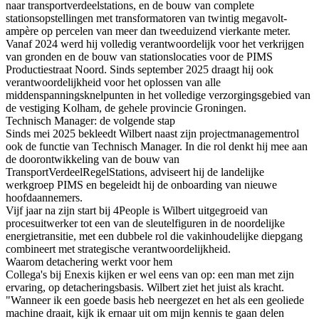
naar transportverdeelstations, en de bouw van complete
stationsopstellingen met transformatoren van twintig megavolt-
ampère op percelen van meer dan tweeduizend vierkante meter.
Vanaf 2024 werd hij volledig verantwoordelijk voor het verkrijgen
van gronden en de bouw van stationslocaties voor de PIMS
Productiestraat Noord. Sinds september 2025 draagt hij ook
verantwoordelijkheid voor het oplossen van alle
middenspanningsknelpunten in het volledige verzorgingsgebied van
de vestiging Kolham, de gehele provincie Groningen.
Technisch Manager: de volgende stap
Sinds mei 2025 bekleedt Wilbert naast zijn projectmanagementrol
ook de functie van Technisch Manager. In die rol denkt hij mee aan
de doorontwikkeling van de bouw van
TransportVerdeelRegelStations, adviseert hij de landelijke
werkgroep PIMS en begeleidt hij de onboarding van nieuwe
hoofdaannemers.
Vijf jaar na zijn start bij 4People is Wilbert uitgegroeid van
procesuitwerker tot een van de sleutelfiguren in de noordelijke
energietransitie, met een dubbele rol die vakinhoudelijke diepgang
combineert met strategische verantwoordelijkheid.
Waarom detachering werkt voor hem
Collega's bij Enexis kijken er wel eens van op: een man met zijn
ervaring, op detacheringsbasis. Wilbert ziet het juist als kracht.
"Wanneer ik een goede basis heb neergezet en het als een geoliede
machine draait, kijk ik ernaar uit om mijn kennis te gaan delen