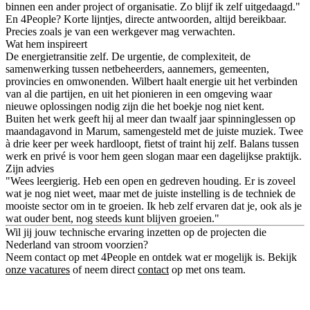
binnen een ander project of organisatie. Zo blijf ik zelf uitgedaagd."
En 4People? Korte lijntjes, directe antwoorden, altijd bereikbaar.
Precies zoals je van een werkgever mag verwachten.
Wat hem inspireert
De energietransitie zelf. De urgentie, de complexiteit, de
samenwerking tussen netbeheerders, aannemers, gemeenten,
provincies en omwonenden. Wilbert haalt energie uit het verbinden
van al die partijen, en uit het pionieren in een omgeving waar
nieuwe oplossingen nodig zijn die het boekje nog niet kent.
Buiten het werk geeft hij al meer dan twaalf jaar spinninglessen op
maandagavond in Marum, samengesteld met de juiste muziek. Twee
à drie keer per week hardloopt, fietst of traint hij zelf. Balans tussen
werk en privé is voor hem geen slogan maar een dagelijkse praktijk.
Zijn advies
"Wees leergierig. Heb een open en gedreven houding. Er is zoveel
wat je nog niet weet, maar met de juiste instelling is de techniek de
mooiste sector om in te groeien. Ik heb zelf ervaren dat je, ook als je
wat ouder bent, nog steeds kunt blijven groeien."
Wil jij jouw technische ervaring inzetten op de projecten die
Nederland van stroom voorzien?
Neem contact op met 4People en ontdek wat er mogelijk is. Bekijk
onze vacatures
of neem direct
contact
op met ons team.