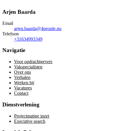
Arjen Baarda
Email
arjen.baarda@4people.nu
Telefoon
+31634993349
Navigatie
Voor opdrachtgevers
Vakspecialisten
Over ons
Verhalen
Werken bij
Vacatures
Contact
Dienstverlening
Projectmatige inzet
Executive search