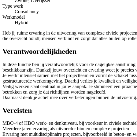
Zwolle, Overijssel
Type werk
Consultancy
Werkmodel
Hybrid
Heb jij ruime ervaring in de uitvoering van complexe civiele projecten
die overzicht houdt, mensen verbindt en zorgt dat alles buiten op rollet
Verantwoordelijkheden
In deze functie ben jij verantwoordelijk voor de dagelijkse aansturi
beschikbaar zijn. Dankzij jouw overzicht en ervaring weet je precies w
Je werkt intensief samen met het projectteam en vormt de schakel tuss
gestructureerde werkomgeving. Daarbij verlies je kwaliteit en veilighe
Veilig werken staat centraal in jouw aanpak. Je stimuleert een proact
betrokken en zorg je dat richtlijnen worden nageleefd.
Daarnaast denk je actief mee over verbeteringen binnen de uitvoering. 
Vereisten
MBO-4 of HBO werk- en denkniveau, bij voorkeur in civiele techniek
Meerdere jaren ervaring als uitvoerder binnen complexe projecten
Ervaring met multidisciplinaire projecten, bijvoorbeeld in beton- en 