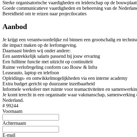
Sterke organisatorische vaardigheden en leiderschap op de bouwplaat
Goede communicatieve vaardigheden en beheersing van de Nederland
Bereidheid om te reizen naar projectlocaties
Aanbod
Je krijgt een verantwoordelijke rol binnen een grootschalig en techn
die impact maken op de leefomgeving.
Daarnaast bieden wij onder andere:
Een aantrekkelijk salaris passend bij jouw ervaring
Een fulltime functie met uitzicht op continuïteit
Ruime verlofregeling conform cao Bouw & Infra
Leaseauto, laptop en telefoon
Opleidings- en ontwikkelmogelijkheden via een interne academy
Extra budget gericht op duurzame inzetbaarheid
Informele werksfeer met ruimte voor teamactiviteiten en samenwerki
Je komt terecht in een organisatie waar vakmanschap, samenwerking en 
Nederland.
# 99244
Voornaam
Achternaam
E-mail