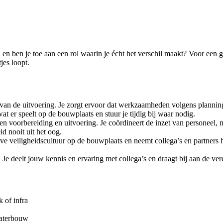
 en ben je toe aan een rol waarin je écht het verschil maakt? Voor een g
jes loopt.
ng van de uitvoering. Je zorgt ervoor dat werkzaamheden volgens planni
at er speelt op de bouwplaats en stuur je tijdig bij waar nodig.
en voorbereiding en uitvoering. Je coördineert de inzet van personeel, 
id nooit uit het oog.
ieve veiligheidscultuur op de bouwplaats en neemt collega’s en partner
Je deelt jouw kennis en ervaring met collega’s en draagt bij aan de verd
 of infra
waterbouw